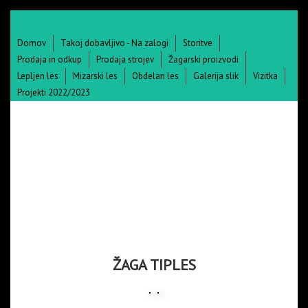
Skip to main content
Domov
Takoj dobavljivo - Na zalogi
Storitve
Prodaja in odkup
Prodaja strojev
Žagarski proizvodi
Lepljen les
Mizarski les
Obdelan les
Galerija slik
Vizitka
Projekti 2022/2023
ŽAGA TIPLES