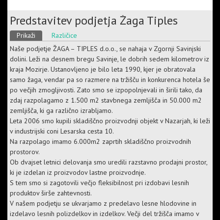
Predstavitev podjetja Žaga Tiples
Primarni zavihki
Prikaži
(active tab)
Različice
Naše podjetje ŽAGA – TIPLES d.o.o., se nahaja v Zgornji Savinjski
dolini. Leži na desnem bregu Savinje, le dobrih sedem kilometrov iz
kraja Mozirje. Ustanovljeno je bilo leta 1990, kjer je obratovala
samo žaga, vendar pa so razmere na tržišču in konkurenca hotela še
po večjih zmogljivosti. Zato smo se izpopolnjevali in širili tako, da
zdaj razpolagamo z 1.500 m2 stavbnega zemljišča in 50.000 m2
zemljišča, ki ga različno izrabljamo.
Leta 2006 smo kupili skladiščno proizvodnji objekt v Nazarjah, ki leži
v industrijski coni Lesarska cesta 10.
Na razpolago imamo 6.000m2 zaprtih skladiščno proizvodnih
prostorov.
Ob dvajset letnici delovanja smo uredili razstavno prodajni prostor,
ki je izdelan iz proizvodov lastne proizvodnje.
S tem smo si zagotovili večjo fleksibilnost pri izdobavi lesnih
produktov širše zahtevnosti.
V našem podjetju se ukvarjamo z predelavo lesne hlodovine in
izdelavo lesnih polizdelkov in izdelkov. Večji del tržišča imamo v